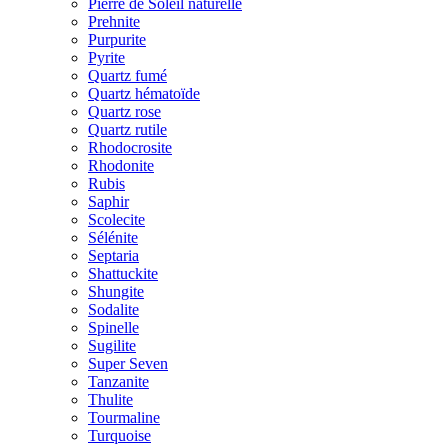
Pierre de Soleil naturelle
Prehnite
Purpurite
Pyrite
Quartz fumé
Quartz hématoïde
Quartz rose
Quartz rutile
Rhodocrosite
Rhodonite
Rubis
Saphir
Scolecite
Sélénite
Septaria
Shattuckite
Shungite
Sodalite
Spinelle
Sugilite
Super Seven
Tanzanite
Thulite
Tourmaline
Turquoise