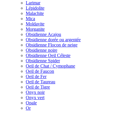
Larimar
Lépidolite
Malachite
Mica
Moldavite
Morganite
Obsidienne Acajou
Obsidienne dorée ou argentée
Obsidienne Flocon de neige
Obsidienne noire
Obsidienne Oeil Céleste
Obsidienne Spider
Oeil de Chat / Cymophane
Oeil de Faucon
Oeil de Fer
Oeil de Taureau
Oeil de Tigre
Onyx noir
Onyx vert
Opale
Or