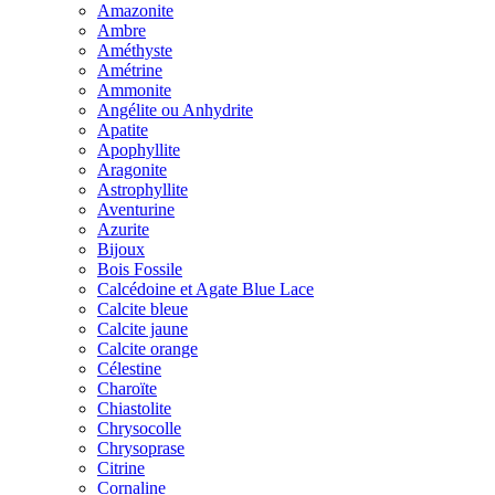
Amazonite
Ambre
Améthyste
Amétrine
Ammonite
Angélite ou Anhydrite
Apatite
Apophyllite
Aragonite
Astrophyllite
Aventurine
Azurite
Bijoux
Bois Fossile
Calcédoine et Agate Blue Lace
Calcite bleue
Calcite jaune
Calcite orange
Célestine
Charoïte
Chiastolite
Chrysocolle
Chrysoprase
Citrine
Cornaline