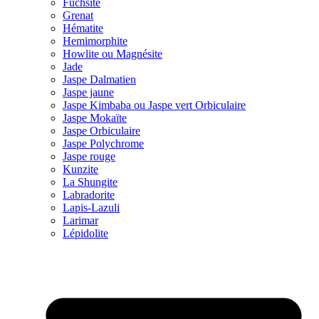
Fuchsite
Grenat
Hématite
Hemimorphite
Howlite ou Magnésite
Jade
Jaspe Dalmatien
Jaspe jaune
Jaspe Kimbaba ou Jaspe vert Orbiculaire
Jaspe Mokaïte
Jaspe Orbiculaire
Jaspe Polychrome
Jaspe rouge
Kunzite
La Shungite
Labradorite
Lapis-Lazuli
Larimar
Lépidolite