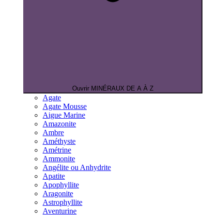
Ouvrir MINÉRAUX DE A À Z
Agate
Agate Mousse
Aigue Marine
Amazonite
Ambre
Améthyste
Amétrine
Ammonite
Angélite ou Anhydrite
Apatite
Apophyllite
Aragonite
Astrophyllite
Aventurine