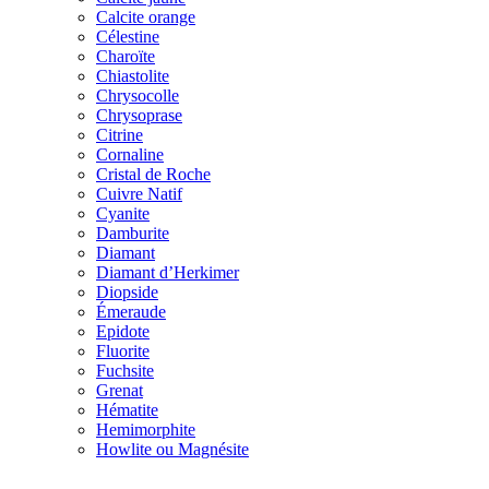
Calcite orange
Célestine
Charoïte
Chiastolite
Chrysocolle
Chrysoprase
Citrine
Cornaline
Cristal de Roche
Cuivre Natif
Cyanite
Damburite
Diamant
Diamant d’Herkimer
Diopside
Émeraude
Epidote
Fluorite
Fuchsite
Grenat
Hématite
Hemimorphite
Howlite ou Magnésite