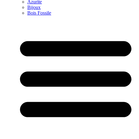
Azurite
Bijoux
Bois Fossile