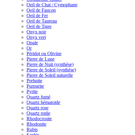
Oeil de Chat / Cymophane
Oeil de Faucon
Oeil de Fer
Oeil de Taureau
Oeil de Tigre
Onyx noir
Onyx vert
Opale
Or
Péridot ou Olivine
Pierre de Lune
Pierre de Nuit (synthèse)
Pierre de Soleil (synthèse)
Pierre de Soleil naturelle
Prehnite
Purpurite
Pyrite
Quartz fumé
Quartz hématoïde
Quartz rose
Quartz rutile
Rhodocrosite
Rhodonite
Rubis
Saphir