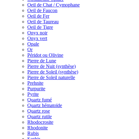
Oeil de Chat / Cymophane
Oeil de Faucon
Oeil de Fer
Oeil de Taureau
Oeil de Tigre
Onyx noir
Onyx vert
Opale
Or
Péridot ou Olivine
Pierre de Lune
Pierre de Nuit (synthèse)
Pierre de Soleil (synthèse)
Pierre de Soleil naturelle
Prehnite
Purpurite
Pyrite
Quartz fumé
Quartz hématoïde
Quartz rose
Quartz rutile
Rhodocrosite
Rhodonite
Rubis
Saphir