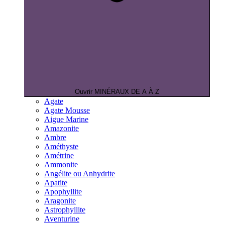
Ouvrir MINÉRAUX DE A À Z
Agate
Agate Mousse
Aigue Marine
Amazonite
Ambre
Améthyste
Amétrine
Ammonite
Angélite ou Anhydrite
Apatite
Apophyllite
Aragonite
Astrophyllite
Aventurine