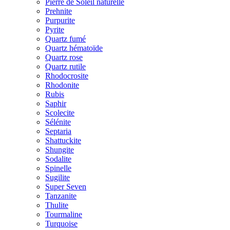
Pierre de Soleil naturelle
Prehnite
Purpurite
Pyrite
Quartz fumé
Quartz hématoïde
Quartz rose
Quartz rutile
Rhodocrosite
Rhodonite
Rubis
Saphir
Scolecite
Sélénite
Septaria
Shattuckite
Shungite
Sodalite
Spinelle
Sugilite
Super Seven
Tanzanite
Thulite
Tourmaline
Turquoise