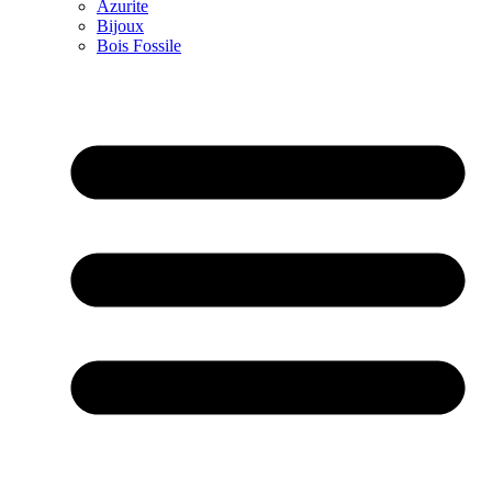
Azurite
Bijoux
Bois Fossile