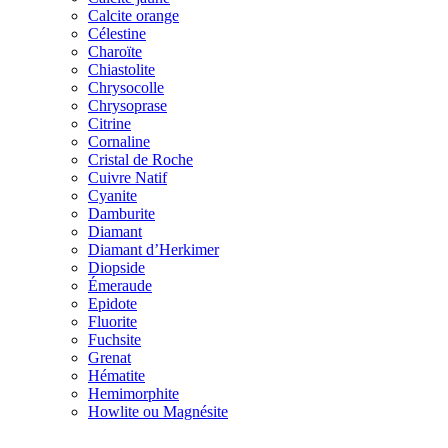
Calcite orange
Célestine
Charoïte
Chiastolite
Chrysocolle
Chrysoprase
Citrine
Cornaline
Cristal de Roche
Cuivre Natif
Cyanite
Damburite
Diamant
Diamant d’Herkimer
Diopside
Émeraude
Epidote
Fluorite
Fuchsite
Grenat
Hématite
Hemimorphite
Howlite ou Magnésite