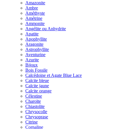
Amazonite
Ambre
Améthyste
Amétrine
Ammonite
Angélite ou Anhydrite
Apatite
Apophyllite
Aragonite
Astrophyllite
Aventurine
Azurite
Bijoux
Bois Fossile
Calcédoine et Agate Blue Lace
Calcite bleue
Calcite jaune
Calcite orange
Célestine
Charoïte
Chiastolite
Chrysocolle
Chrysoprase
Citrine
Cornaline