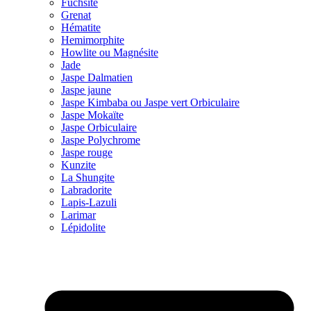
Fuchsite
Grenat
Hématite
Hemimorphite
Howlite ou Magnésite
Jade
Jaspe Dalmatien
Jaspe jaune
Jaspe Kimbaba ou Jaspe vert Orbiculaire
Jaspe Mokaïte
Jaspe Orbiculaire
Jaspe Polychrome
Jaspe rouge
Kunzite
La Shungite
Labradorite
Lapis-Lazuli
Larimar
Lépidolite