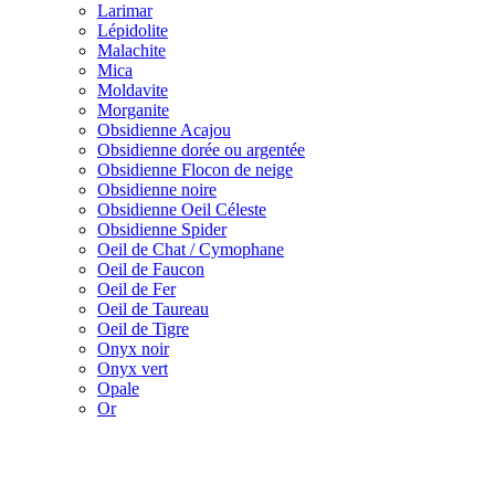
Larimar
Lépidolite
Malachite
Mica
Moldavite
Morganite
Obsidienne Acajou
Obsidienne dorée ou argentée
Obsidienne Flocon de neige
Obsidienne noire
Obsidienne Oeil Céleste
Obsidienne Spider
Oeil de Chat / Cymophane
Oeil de Faucon
Oeil de Fer
Oeil de Taureau
Oeil de Tigre
Onyx noir
Onyx vert
Opale
Or