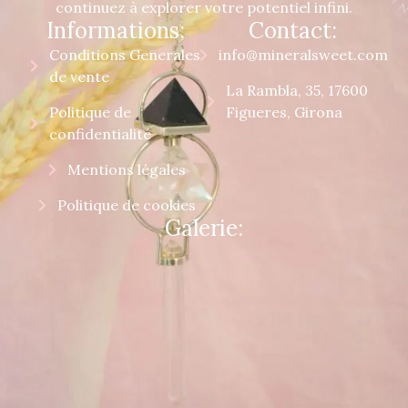
continuez à explorer votre potentiel infini.
Informations:
Contact:
Conditions Generales
info@mineralsweet.com
de vente
La Rambla, 35, 17600
Politique de
Figueres, Girona
confidentialité
Mentions légales
Politique de cookies
Galerie: