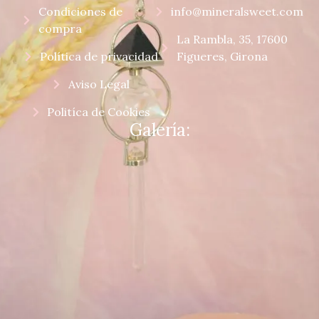
Condiciones de
info@mineralsweet.com
compra
La Rambla, 35, 17600
Política de privacidad
Figueres, Girona
Aviso Legal
Politíca de Cookies
Galería: