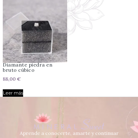
Diamante piedra en
bruto cúbico
88,00
€
Leer más
Aprende a conocerte, amarte y continuar