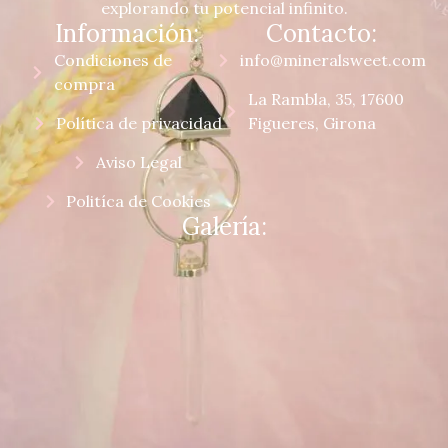
explorando tu potencial infinito.
Información:
Contacto:
Condiciones de
info@mineralsweet.com
compra
La Rambla, 35, 17600
Política de privacidad
Figueres, Girona
Aviso Legal
Politíca de Cookies
Galería: