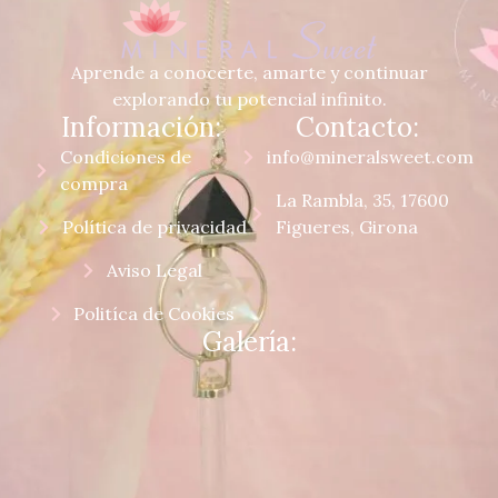
Aprende a conocerte, amarte y continuar
explorando tu potencial infinito.
Información:
Contacto:
Condiciones de
info@mineralsweet.com
compra
La Rambla, 35, 17600
Política de privacidad
Figueres, Girona
Aviso Legal
Politíca de Cookies
Galería: