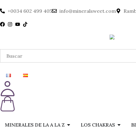
+0034 602 499 405
info@mineralsweet.com
Rambl
MINERALES DE LA A LA Z
LOS CHAKRAS
B