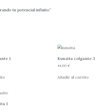
ando tu potencial infinito”
ante 1
Kunzita colgante 3
44,00
€
ito
Añadir al carrito
ta 1