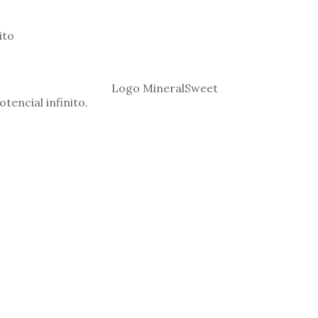
ito
encial infinito.