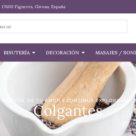
 17600 Figueres, Girona, España
BISUTERÍA
DECORACIÓN
MASAJES / SON
IMIENTO, DE TU AMOR Y CONTINÚA EXPLORANDO T
Colgantes