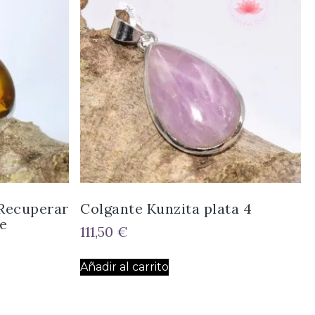
 Recuperar
Colgante Kunzita plata 4
e
111,50
€
Añadir al carrito