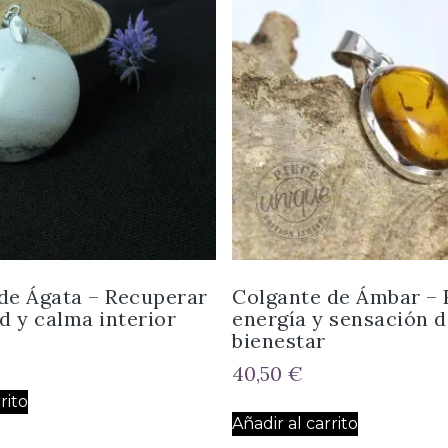
de Ágata – Recuperar
Colgante de Ámbar –
d y calma interior
energía y sensación d
bienestar
40,50
€
rito
Añadir al carrito