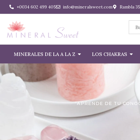
+0034 602 499 405
info@mineralsweet.com
Rambla 35
MINERALES DE LA A LA Z
LOS CHAKRAS
“APRENDE DE TU CONOC