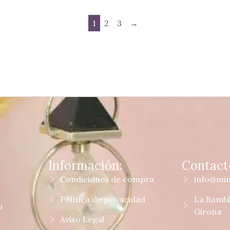
1
2
3
→
Información:
Contact
Condiciones de compra
info@mi
Política de privacidad
La Rambla
u
Girona
Aviso Legal