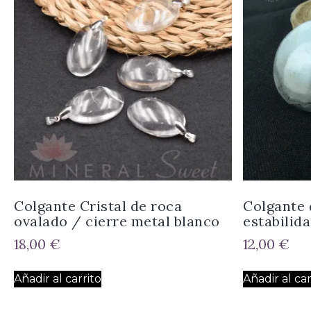
Colgante Cristal de roca
Colgante 
ovalado / cierre metal blanco
estabilida
18,00
€
12,00
€
Añadir al carrito
Añadir al car