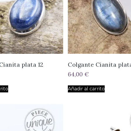
Cianita plata 12
Colgante Cianita plat
64,00
€
rito
Añadir al carrito