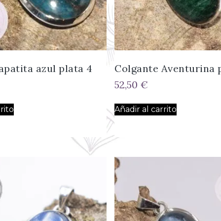
apatita azul plata 4
Colgante Aventurina p
52,50
€
rito
Añadir al carrito