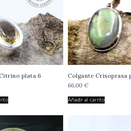
Citrino plata 6
Colgante Crisoprasa p
66,00
€
rito
Añadir al carrito