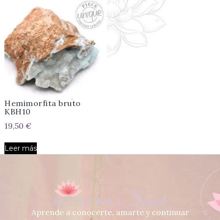
Hemimorfita bruto
KBH10
19,50
€
Leer más
Aprende a conocerte, amarte y continuar