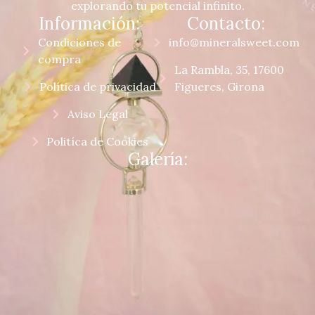
explorando tu potencial infinito.
Información:
Contacto:
Condiciones de
info@mineralsweet.com
compra
La Rambla, 35, 17600
Política de privacidad
Figueres, Girona
Aviso Legal
Politíca de Cookies
Galería: